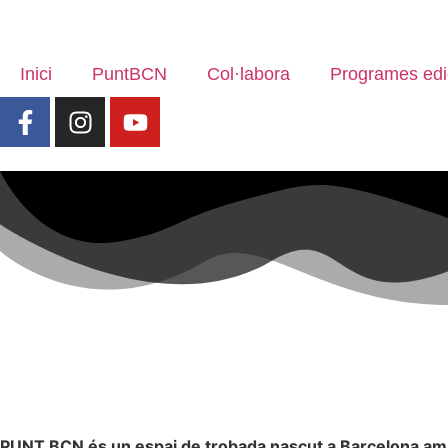
Inici
PuntBCN
Col·labora
Programes edic
PUNT BCN és un espai de trobada nascut a Barcelona amb e