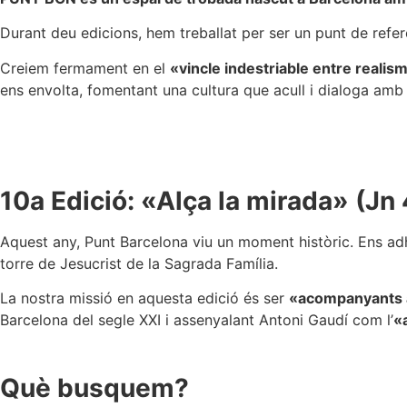
Durant deu edicions, hem treballat per ser un punt de referè
Creiem fermament en el
«vincle indestriable entre realis
ens envolta, fomentant una cultura que acull i dialoga amb
10a Edició: «Alça la mirada» (Jn 
Aquest any, Punt Barcelona viu un moment històric. Ens adhe
torre de Jesucrist de la Sagrada Família.
La nostra missió en aquesta edició és ser
«acompanyants 
Barcelona del segle XXI i assenyalant Antoni Gaudí com l’
«
Què busquem?