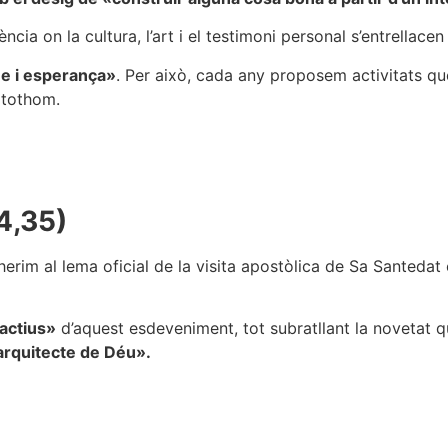
ncia on la cultura, l’art i el testimoni personal s’entrellac
me i esperança»
. Per això, cada any proposem activitats qu
 tothom.
4,35)
rim al lema oficial de la visita apostòlica de Sa Santedat e
actius»
d’aquest esdeveniment, tot subratllant la novetat q
arquitecte de Déu».