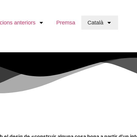
ions anteriors
Premsa
Català
l desig de «construir alguna cosa bona a partir d’un inte