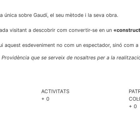
va única sobre Gaudí, el seu mètode i la seva obra.
ada visitant a descobrir com convertir-se en un
«construct
isqui aquest esdeveniment no com un espectador, sinó com a
ovidència que se serveix de nosaltres per a la realitzaci
ACTIVITATS
PAT
+
0
COL
+
0